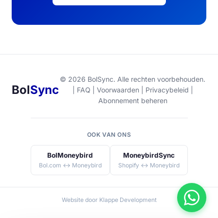
© 2026 BolSync. Alle rechten voorbehouden.
Bol
Sync
|
FAQ
|
Voorwaarden
|
Privacybeleid
|
Abonnement beheren
OOK VAN ONS
BolMoneybird
MoneybirdSync
Bol.com ↔ Moneybird
Shopify ↔ Moneybird
Website door
Klappe Development