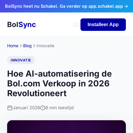
Ga naar inhoud
BolSync heet nu Schakel. Ga verder op app.schakel.app →
Bol
Sync
Installeer App
Home
Blog
Innovatie
INNOVATIE
Hoe AI-automatisering de
Bol.com Verkoop in 2026
Revolutioneert
Januari 2026
6 min leestijd