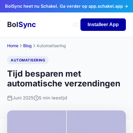
Ga naar inhoud
BolSync heet nu Schakel. Ga verder op app.schakel.app →
Bol
Sync
Installeer App
Home
Blog
Automatisering
AUTOMATISERING
Tijd besparen met
automatische verzendingen
Juni 2025
5 min leestijd