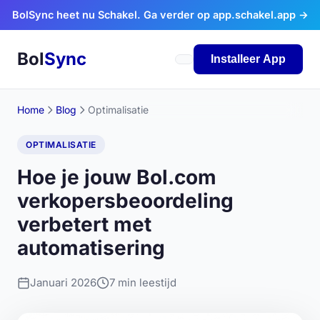
Ga naar inhoud
BolSync heet nu Schakel. Ga verder op app.schakel.app →
Bol
Sync
Installeer App
Home
Blog
Optimalisatie
OPTIMALISATIE
Hoe je jouw Bol.com
verkopersbeoordeling
verbetert met
automatisering
Januari 2026
7 min leestijd